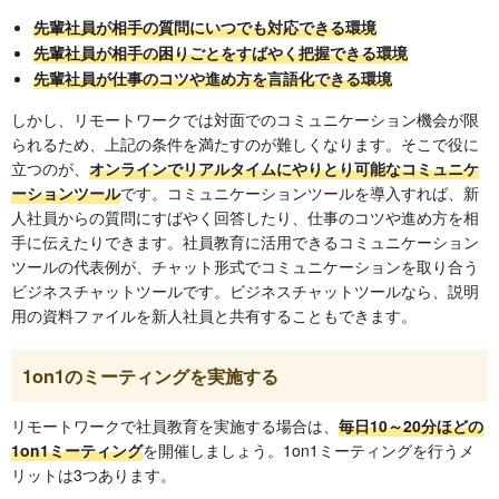
先輩社員が相手の質問にいつでも対応できる環境
先輩社員が相手の困りごとをすばやく把握できる環境
先輩社員が仕事のコツや進め方を言語化できる環境
しかし、リモートワークでは対面でのコミュニケーション機会が限
られるため、上記の条件を満たすのが難しくなります。そこで役に
立つのが、
オンラインでリアルタイムにやりとり可能なコミュニケ
ーションツール
です。コミュニケーションツールを導入すれば、新
人社員からの質問にすばやく回答したり、仕事のコツや進め方を相
手に伝えたりできます。社員教育に活用できるコミュニケーション
ツールの代表例が、チャット形式でコミュニケーションを取り合う
ビジネスチャットツールです。ビジネスチャットツールなら、説明
用の資料ファイルを新人社員と共有することもできます。
1on1のミーティングを実施する
リモートワークで社員教育を実施する場合は、
毎日10～20分ほどの
1on1ミーティング
を開催しましょう。1on1ミーティングを行うメ
リットは3つあります。