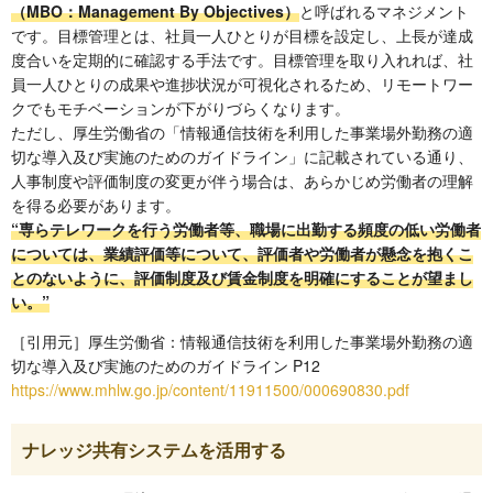
（MBO：Management By Objectives）
と呼ばれるマネジメント
です。目標管理とは、社員一人ひとりが目標を設定し、上長が達成
度合いを定期的に確認する手法です。目標管理を取り入れれば、社
員一人ひとりの成果や進捗状況が可視化されるため、リモートワー
クでもモチベーションが下がりづらくなります。
ただし、厚生労働省の「情報通信技術を利用した事業場外勤務の適
切な導入及び実施のためのガイドライン」に記載されている通り、
人事制度や評価制度の変更が伴う場合は、あらかじめ労働者の理解
を得る必要があります。
“専らテレワークを行う労働者等、職場に出勤する頻度の低い労働者
については、業績評価等について、評価者や労働者が懸念を抱くこ
とのないように、評価制度及び賃金制度を明確にすることが望まし
い。”
［引用元］厚生労働省：情報通信技術を利用した事業場外勤務の適
切な導入及び実施のためのガイドライン P12
https://www.mhlw.go.jp/content/11911500/000690830.pdf
ナレッジ共有システムを活用する