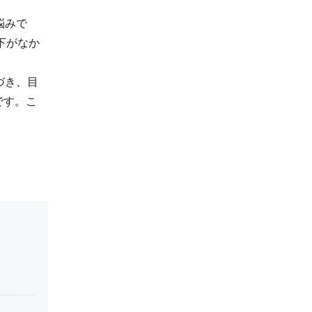
悩みで
下がなか
づき、目
です。こ