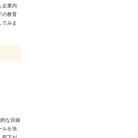
も企業内
下の教育
してみま
期的な目線
ールを決
。部下が