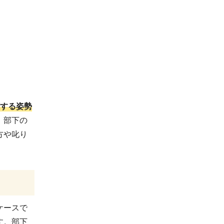
する姿勢
、部下の
方や叱り
ケースで
す。部下