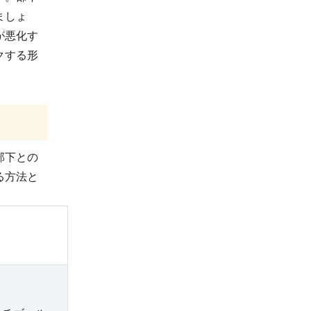
ましょ
が悪化す
クする形
部下との
る方法と