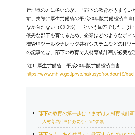
管理職の方に多いのが、「部下の教育がうまくい
す。実際に厚生労働省の平成30年版労働経済白
なか育たない（39.9%）」という回答でした。[注1
優秀な部下を育てるため、企業はどのようなポイ
標管理ツールやナレッジ共有システムなどのITツ
の記事では、部下の教育で人材育成計画が必要な
[注1] 厚生労働省：平成30年版労働経済白書
https://www.mhlw.go.jp/wp/hakusyo/roudou/18/back
部下の教育の第一歩は？まずは人材育成計画
人材育成計画に必要な4つの要素
部下を「デキる社員」に教育するための3つ