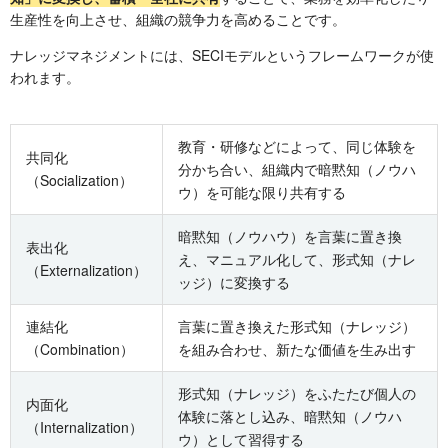
生産性を向上させ、組織の競争力を高めることです。
ナレッジマネジメントには、SECIモデルというフレームワークが使
われます。
教育・研修などによって、同じ体験を
共同化
分かち合い、組織内で暗黙知（ノウハ
（Socialization）
ウ）を可能な限り共有する
暗黙知（ノウハウ）を言葉に置き換
表出化
え、マニュアル化して、形式知（ナレ
（Externalization）
ッジ）に変換する
連結化
言葉に置き換えた形式知（ナレッジ）
（Combination）
を組み合わせ、新たな価値を生み出す
形式知（ナレッジ）をふたたび個人の
内面化
体験に落とし込み、暗黙知（ノウハ
（Internalization）
ウ）として習得する