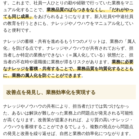
す。これまで、社員一人ひとりの勘や経験で行っていた業務をマニ
ュアル化することで、
業務品質のばらつきをなくし、「だれがやっ
ても同じ成果」
をあげられるようになります。新入社員や中途社員
の教育を行うときにも、ナレッジやノウハウをマニュアル化してい
ると便利です。
ナレッジの蓄積・共有を進めるもう1つのメリットは、業務の「属人
化」を防げる点です。ナレッジやノウハウが共有されておらず、担
当者しか特定の業務ができない（＝属人化している）状態だと、担
当者の不在時や退職後に業務が滞るリスクがあります。
業務に必要
なナレッジを蓄積・共有することで、業務品質を均質化するととも
に、業務の属人化を防ぐことができます
。
改善点を発見し、業務効率化を実現する
ナレッジやノウハウの共有により、担当者だけでは気づけなかっ
た、あるいは解決が難しかった業務上の問題点が発見される可能性
が高くなります。改善策が提案されれば、より質の高いナレッジ・
ノウハウを蓄積することができるでしょう。複数の視点から問題点
の発見と改善を繰り返せば、自然と業務の効率化につながります。