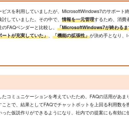
スを利用していましたが、MicrosoftWindows7のサポ
検討していました。その中で、
情報を一元管理
するため、消費者
のFAQベンダーと比較し、
「MicrosoftWindows7が
ポートが充実していた」
、
「機能の拡張性」
が決め手となり、i
たコミュニケーションを考えていたため、FAQの活用があまり出
すことで、結果としてFAQでチャットボットを上回る利用数を
いった仮説作りができるようになり、社内での提案にも有効に