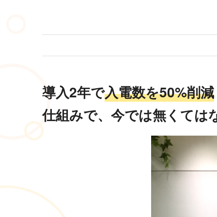
導入2年で
入電数を50%削減
仕組みで、今では無くてはな