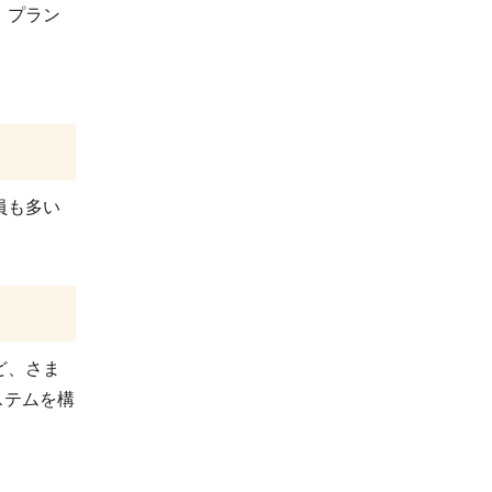
、プラン
員も多い
ど、さま
システムを構