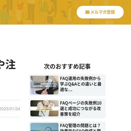
メルマガ登録
や注
次のおすすめ記事
FAQ運用の失敗例から
学ぶQ&Aとの違いと最
適な...
FAQページの失敗例10
2023/01/24
選と成功につながる改
善策を紹介
FAQ管理の問題とは？