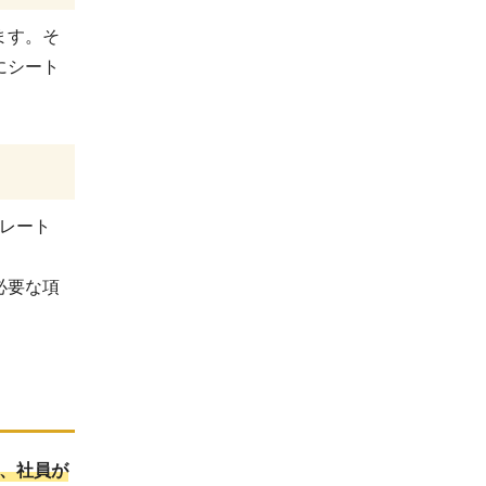
ます。そ
にシート
プレート
必要な項
場合、社員が