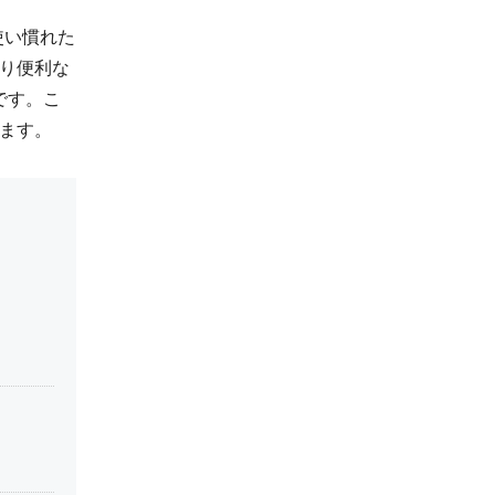
ごろ使い慣れた
より便利な
です。こ
します。